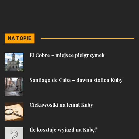
NA TOPIE
El Cobre – miejsce pielgrzymek
Santiago de Cuba – dawna stolica Kuby
Ciekawostki na temat Kuby
Ile kosztuje wyjazd na Kubę?