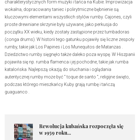
charakterystycznych form muzyki i tańca na Kubie. Improwizacja
wokalna, dopracowany taniec i polirytmiczne bębnienie są
kluczowymi elementami wszystkich stylów rumby. Cajones, czyli
proste drewniane skrzynie były używane, jako perkusja do
początku XX wieku, kiedy zostały zastąpione przez tumbadoras
(conga drums). W historii tego gatunku pojawiły się liczne zespoły
rumby, takie jak Los Papines i Los Munequitos de Matanzas .
Dziedzictwo rumby sięgnęło także daleko poza wyspę. W Hiszpanii
pojawiła się np. rumba flamenca i jej pochodne, takie jak rumba
katalońska. Najlepszą okazją do słuchania i oglądania
autentycznej rumby może być " toque de santo ", religijne święto,
podczas którego mieszkańcy Kuby grają rumbę i tańczą
guaguanco .
Rewolucja kubańska rozpoczęła się
w 1959 roku...