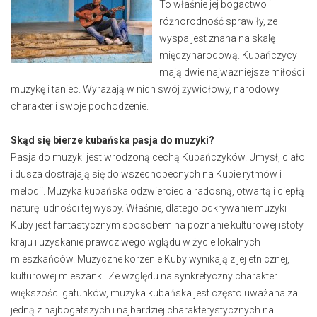
To właśnie jej bogactwo i
różnorodność sprawiły, że
wyspa jest znana na skalę
międzynarodową. Kubańczycy
mają dwie najważniejsze miłości
muzykę i taniec. Wyrażają w nich swój żywiołowy, narodowy
charakter i swoje pochodzenie.
Skąd się bierze kubańska pasja do muzyki?
Pasja do muzyki jest wrodzoną cechą Kubańczyków. Umysł, ciało
i dusza dostrajają się do wszechobecnych na Kubie rytmów i
melodii. Muzyka kubańska odzwierciedla radosną, otwartą i ciepłą
naturę ludności tej wyspy. Właśnie, dlatego odkrywanie muzyki
Kuby jest fantastycznym sposobem na poznanie kulturowej istoty
kraju i uzyskanie prawdziwego wglądu w życie lokalnych
mieszkańców. Muzyczne korzenie Kuby wynikają z jej etnicznej,
kulturowej mieszanki. Ze względu na synkretyczny charakter
większości gatunków, muzyka kubańska jest często uważana za
jedną z najbogatszych i najbardziej charakterystycznych na