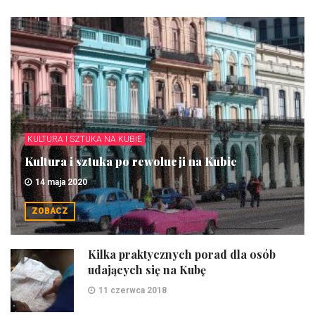
KULTURA I SZTUKA NA KUBIE
Kultura i sztuka po rewolucji na Kubie
14 maja 2020
ZOBACZ
Kilka praktycznych porad dla osób
udających się na Kubę
11 czerwca 2018