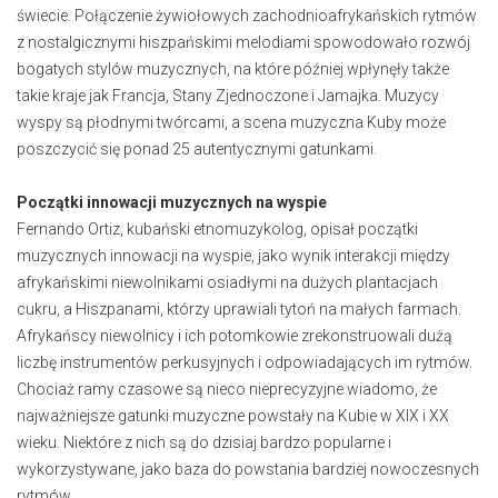
świecie. Połączenie żywiołowych zachodnioafrykańskich rytmów
z nostalgicznymi hiszpańskimi melodiami spowodowało rozwój
bogatych stylów muzycznych, na które później wpłynęły także
takie kraje jak Francja, Stany Zjednoczone i Jamajka. Muzycy
wyspy są płodnymi twórcami, a scena muzyczna Kuby może
poszczycić się ponad 25 autentycznymi gatunkami.
Początki innowacji muzycznych na wyspie
Fernando Ortiz, kubański etnomuzykolog, opisał początki
muzycznych innowacji na wyspie, jako wynik interakcji między
afrykańskimi niewolnikami osiadłymi na dużych plantacjach
cukru, a Hiszpanami, którzy uprawiali tytoń na małych farmach.
Afrykańscy niewolnicy i ich potomkowie zrekonstruowali dużą
liczbę instrumentów perkusyjnych i odpowiadających im rytmów.
Chociaż ramy czasowe są nieco nieprecyzyjne wiadomo, że
najważniejsze gatunki muzyczne powstały na Kubie w XIX i XX
wieku. Niektóre z nich są do dzisiaj bardzo popularne i
wykorzystywane, jako baza do powstania bardziej nowoczesnych
rytmów.