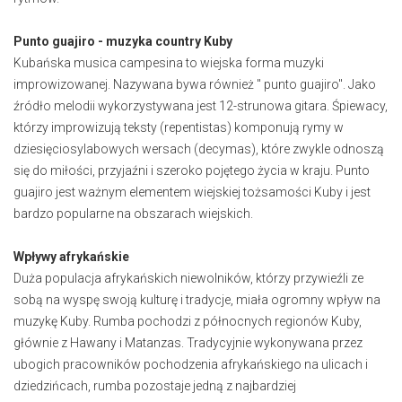
Punto guajiro - muzyka country Kuby
Kubańska musica campesina to wiejska forma muzyki
improwizowanej. Nazywana bywa również " punto guajiro". Jako
źródło melodii wykorzystywana jest 12-strunowa gitara. Śpiewacy,
którzy improwizują teksty (repentistas) komponują rymy w
dziesięciosylabowych wersach (decymas), które zwykle odnoszą
się do miłości, przyjaźni i szeroko pojętego życia w kraju. Punto
guajiro jest ważnym elementem wiejskiej tożsamości Kuby i jest
bardzo popularne na obszarach wiejskich.
Wpływy afrykańskie
Duża populacja afrykańskich niewolników, którzy przywieźli ze
sobą na wyspę swoją kulturę i tradycje, miała ogromny wpływ na
muzykę Kuby. Rumba pochodzi z północnych regionów Kuby,
głównie z Hawany i Matanzas. Tradycyjnie wykonywana przez
ubogich pracowników pochodzenia afrykańskiego na ulicach i
dziedzińcach, rumba pozostaje jedną z najbardziej