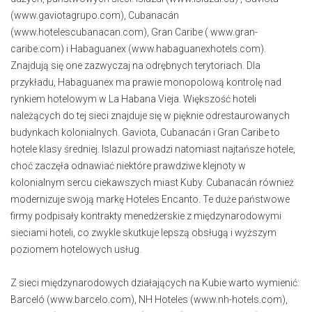
(www.gaviotagrupo.com), Cubanacán
(www.hotelescubanacan.com), Gran Caribe ( www.gran-
caribe.com) i Habaguanex (www.habaguanexhotels.com).
Znajdują się one zazwyczaj na odrębnych terytoriach. Dla
przykładu, Habaguanex ma prawie monopolową kontrolę nad
rynkiem hotelowym w La Habana Vieja. Większość hoteli
należących do tej sieci znajduje się w pięknie odrestaurowanych
budynkach kolonialnych. Gaviota, Cubanacán i Gran Caribe to
hotele klasy średniej. Islazul prowadzi natomiast najtańsze hotele,
choć zaczęła odnawiać niektóre prawdziwe klejnoty w
kolonialnym sercu ciekawszych miast Kuby. Cubanacán również
modernizuje swoją markę Hoteles Encanto. Te duże państwowe
firmy podpisały kontrakty menedżerskie z międzynarodowymi
sieciami hoteli, co zwykle skutkuje lepszą obsługą i wyższym
poziomem hotelowych usług.
Z sieci międzynarodowych działających na Kubie warto wymienić:
Barceló (www.barcelo.com), NH Hoteles (www.nh-hotels.com),