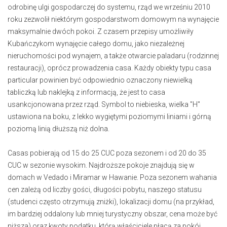
odrobinę ulgi gospodarczej do systemu, rząd we wrześniu 2010
roku zezwolił niektórym gospodarstwom domowym na wynajęcie
maksymalnie dwóch pokoi. Z czasem przepisy umożliwiły
Kubańczykom wynajęcie całego domu, jako niezależnej
nieruchomości pod wynajem, a także otwarcie paladaru (rodzinnej
restauracji), oprócz prowadzenia casa. Każdy obiekty typu casa
particular powinien być odpowiednio oznaczony niewielką
tabliczką lub naklejką z informacją, że jest to casa
usankcjonowana przez rząd. Symbol to niebieska, wielka "H"
ustawiona na boku, z lekko wygiętymi poziomymi liniami i górną
poziomą linią dłuższą niż dolna.
Casas pobierają od 15 do 25 CUC poza sezonem i od 20 do 35
CUC w sezonie wysokim. Najdroższe pokoje znajdują się w
domach w Vedado i Miramar w Hawanie. Poza sezonem wahania
cen zależą od liczby gości, długości pobytu, naszego statusu
(studenci często otrzymują zniżki), lokalizacji domu (na przykład,
im bardziej oddalony lub mniej turystyczny obszar, cena może być
niższa) oraz kwoty podatku, którą właściciele płacą za pokój.