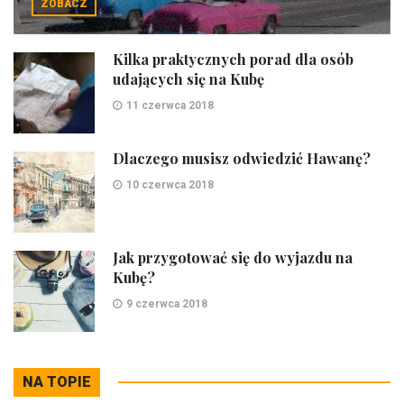
ZOBACZ
Kilka praktycznych porad dla osób
udających się na Kubę
11 czerwca 2018
Dlaczego musisz odwiedzić Hawanę?
10 czerwca 2018
Jak przygotować się do wyjazdu na
Kubę?
9 czerwca 2018
NA TOPIE