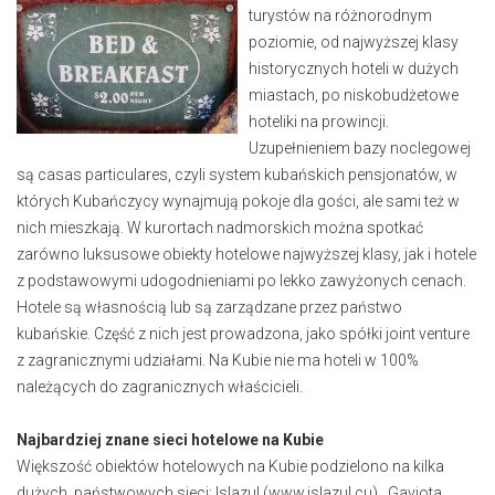
turystów na różnorodnym
poziomie, od najwyższej klasy
historycznych hoteli w dużych
miastach, po niskobudżetowe
hoteliki na prowincji.
Uzupełnieniem bazy noclegowej
są casas particulares, czyli system kubańskich pensjonatów, w
których Kubańczycy wynajmują pokoje dla gości, ale sami też w
nich mieszkają. W kurortach nadmorskich można spotkać
zarówno luksusowe obiekty hotelowe najwyższej klasy, jak i hotele
z podstawowymi udogodnieniami po lekko zawyżonych cenach.
Hotele są własnością lub są zarządzane przez państwo
kubańskie. Część z nich jest prowadzona, jako spółki joint venture
z zagranicznymi udziałami. Na Kubie nie ma hoteli w 100%
należących do zagranicznych właścicieli.
Najbardziej znane sieci hotelowe na Kubie
Większość obiektów hotelowych na Kubie podzielono na kilka
dużych, państwowych sieci: Islazul (www.islazul.cu) , Gaviota