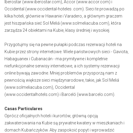
Iberostar (www.iberostar.com), Accor (www.accor.com) i
Occidental (www.occidental-hoteles .com). Sieci te prowadzą po
kilka hoteli, głównie w Hawanie i Varadero, a głównym graczem
jest hiszpańska sieć Sol Meliá (www.solmeliacuba.com), która
zarządza 24 obiektami na Kubie, klasy średniej i wysokiej.
Przygotujmy się na pewne pułapki podczas rezerwacji hoteli na
Kubie przez strony internetowe. Wiele państwowych sieci - Gaviota,
Habaguanex i Cubanacán - ma prymitywne i kompletnie
niefunkcjonalne serwisy internetowe, a ich systemy rezerwacji
online bywają zawodne. Mniej problemów przysporzą nam z
pewnością większe sieci międzynarodowe, takie, jak Sol Meliá
(www.solmeliacuba.com), Occidental
(www.occidentalhotels.com) i Barceló (www.barcelo.com).
Casas Particulares
Oprócz oficjalnych hoteli i kurortów, główną opcją
zakwaterowania na Kubie są prywatne kwatery w mieszkaniach i
domach Kubańczyków. Aby zaspokoić popyt i wprowadzić